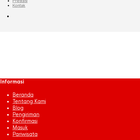
Prestasi
Kontak
foto
December 5, 2016
640 x 355
3 Tips untuk Menjadi Bos yang Lebih Bai
Informasi
Beranda
Tentang Kami
Blog
Pengiriman
Konfirmasi
Masuk
Pariwisata