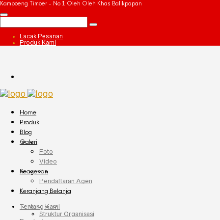
Kampoeng Timoer - No 1 Oleh Oleh Khas Balikpapan
Lacak Pesanan
Produk Kami
Home
Produk
Blog
Galeri
Foto
Video
Keagenan
Pendaftaran Agen
Keranjang Belanja
Tentang Kami
Struktur Organisasi