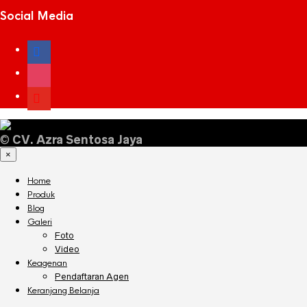
Social Media
facebook
instagram
youtube
©
CV. Azra Sentosa Jaya
×
Home
Produk
Blog
Galeri
Foto
Video
Keagenan
Pendaftaran Agen
Keranjang Belanja