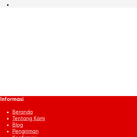
065388700_1489310699-
046756000_1488783083-
031488300_1448271763-
woman-holding-money
March 17, 2017
640 x 355
5 Tips Berhemat bagi Ibu Bekerja
Azra
Sentosa Jaya
Informasi
Beranda
Tentang Kami
Blog
Pengiriman