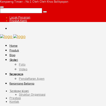
Kampoeng Timoer - No 1 Oleh Oleh Khas Balikpapan
Lacak Pesanan
Produk Kami
Home
Produk
Blog
Galeri
Foto
Video
Keagenan
Pendaftaran Agen
Keranjang Belanja
Tentang Kami
Struktur Organisasi
Prestasi
Kontak