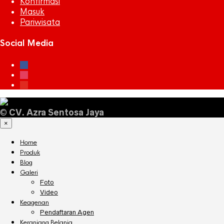
Konfirmasi
Masuk
Pariwisata
Social Media
facebook
instagram
youtube
©
CV. Azra Sentosa Jaya
×
Home
Produk
Blog
Galeri
Foto
Video
Keagenan
Pendaftaran Agen
Keranjang Belanja