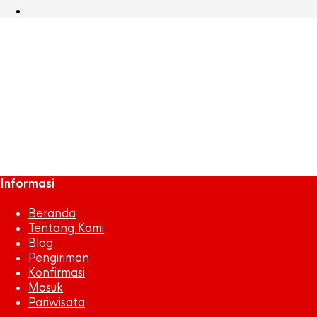
020370000_1478167753-
menabung__2_
December 15, 2016
x
6 Cara Ampuh untuk Menabung
Azra Sentosa
Jaya
Next
Informasi
Beranda
Tentang Kami
Blog
Pengiriman
Konfirmasi
Masuk
Pariwisata