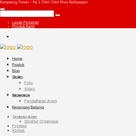
Kampoeng Timoer - No 1 Oleh Oleh Khas Balikpapan
Lacak Pesanan
Produk Kami
Home
Produk
Blog
Galeri
Foto
Video
Keagenan
Pendaftaran Agen
Keranjang Belanja
Tentang Kami
Struktur Organisasi
Prestasi
Kontak