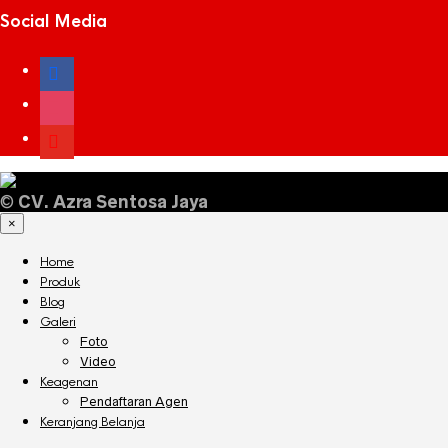
Social Media
facebook
instagram
youtube
©
CV. Azra Sentosa Jaya
×
Home
Produk
Blog
Galeri
Foto
Video
Keagenan
Pendaftaran Agen
Keranjang Belanja