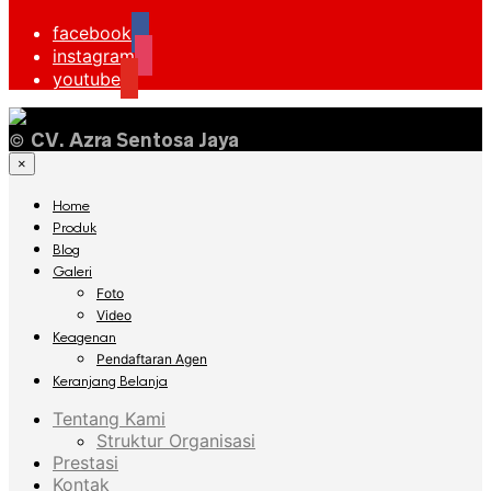
facebook
instagram
youtube
©
CV. Azra Sentosa Jaya
×
Home
Produk
Blog
Galeri
Foto
Video
Keagenan
Pendaftaran Agen
Keranjang Belanja
Tentang Kami
Struktur Organisasi
Prestasi
Kontak