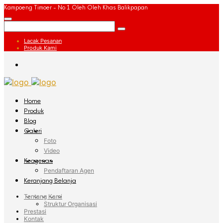
Kampoeng Timoer - No 1 Oleh Oleh Khas Balikpapan
Lacak Pesanan
Produk Kami
Home
Produk
Blog
Galeri
Foto
Video
Keagenan
Pendaftaran Agen
Keranjang Belanja
Tentang Kami
Struktur Organisasi
Prestasi
Kontak