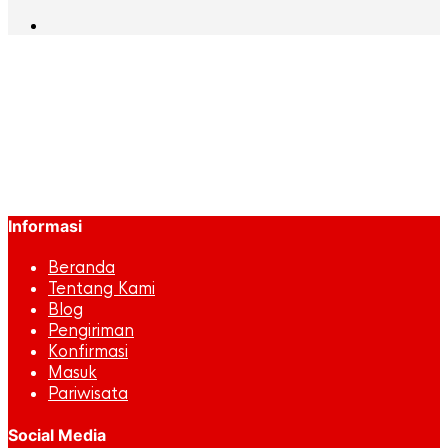
BADGE agen kt 11
June 16, 2020
1081 x 666
Daftar Agen Penjualan
Azra Sentosa
Jaya
Previous
Next
Informasi
Beranda
Tentang Kami
Blog
Pengiriman
Konfirmasi
Masuk
Pariwisata
Social Media