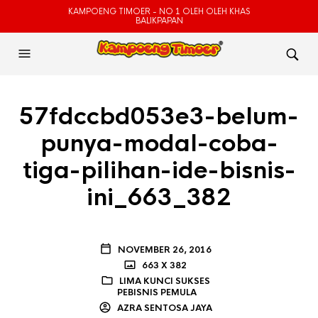
KAMPOENG TIMOER - NO 1 OLEH OLEH KHAS
BALIKPAPAN
57fdccbd053e3-belum-
punya-modal-coba-
tiga-pilihan-ide-bisnis-
ini_663_382
NOVEMBER 26, 2016
663 X 382
LIMA KUNCI SUKSES
PEBISNIS PEMULA
AZRA SENTOSA JAYA