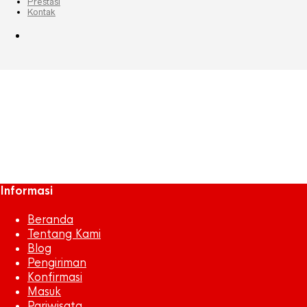
Prestasi
Kontak
Makanan Khas Balikpapan
January 12, 2016
657 x 369
Manfaat Kepiting Bagi Ibu Hamil
Azra Sen
Previous
Next
Informasi
Beranda
Tentang Kami
Blog
Pengiriman
Konfirmasi
Masuk
Pariwisata