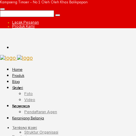
Kampoeng Timoer - No 1 Oleh Oleh Khas Balikpapan
Lacak Pesanan
Produk Kami
Home
Produk
Blog
Galeri
Foto
Video
Keagenan
Pendaftaran Agen
Keranjang Belanja
Tentang Kami
Struktur Organisasi