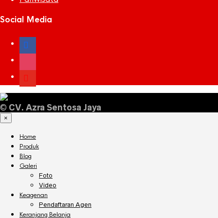
Social Media
facebook
instagram
youtube
©
CV. Azra Sentosa Jaya
×
Home
Produk
Blog
Galeri
Foto
Video
Keagenan
Pendaftaran Agen
Keranjang Belanja