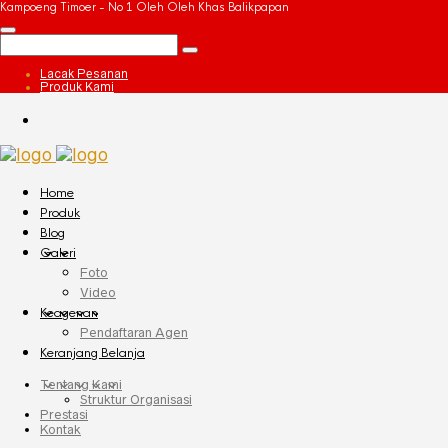
Kampoeng Timoer - No 1 Oleh Oleh Khas Balikpapan
Lacak Pesanan
Produk Kami
Home
Produk
Blog
Galeri
Foto
Video
Keagenan
Pendaftaran Agen
Keranjang Belanja
Tentang Kami
Struktur Organisasi
Prestasi
Kontak