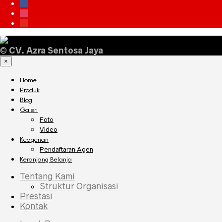
facebook
instagram
youtube
©
CV. Azra Sentosa Jaya
×
Home
Produk
Blog
Galeri
Foto
Video
Keagenan
Pendaftaran Agen
Keranjang Belanja
Tentang Kami
Struktur Organisasi
Prestasi
Kontak