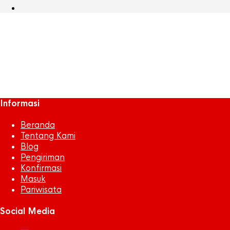
MIMPI
April 5, 2018
670 x 335
Mimpi Besar, Mulai dari Yang Kecil.!!
Azra
Sentosa Jaya
Informasi
Beranda
Tentang Kami
Blog
Pengiriman
Konfirmasi
Masuk
Pariwisata
Social Media