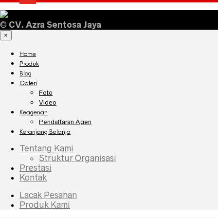
©
CV. Azra Sentosa Jaya
×
Home
Produk
Blog
Galeri
Foto
Video
Keagenan
Pendaftaran Agen
Keranjang Belanja
Tentang Kami
Struktur Organisasi
Prestasi
Kontak
Lacak Pesanan
Produk Kami