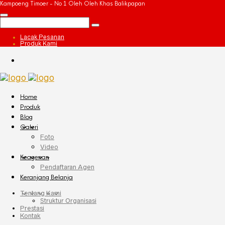
Kampoeng Timoer - No 1 Oleh Oleh Khas Balikpapan
Lacak Pesanan
Produk Kami
Home
Produk
Blog
Galeri
Foto
Video
Keagenan
Pendaftaran Agen
Keranjang Belanja
Tentang Kami
Struktur Organisasi
Prestasi
Kontak