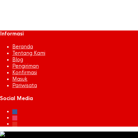
sepak bola
Snack
tarveling
Informasi
Beranda
Tentang Kami
Blog
Pengiriman
Konfirmasi
Masuk
Pariwisata
Social Media
facebook
instagram
youtube