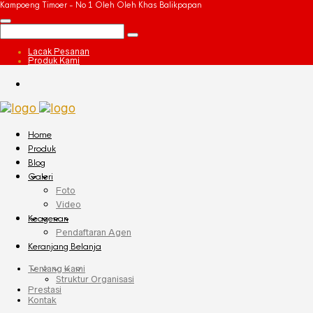
Kampoeng Timoer - No 1 Oleh Oleh Khas Balikpapan
Lacak Pesanan
Produk Kami
Home
Produk
Blog
Galeri
Foto
Video
Keagenan
Pendaftaran Agen
Keranjang Belanja
Tentang Kami
Struktur Organisasi
Prestasi
Kontak