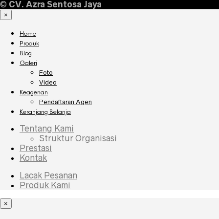
©
CV. Azra Sentosa Jaya
×
Home
Produk
Blog
Galeri
Foto
Video
Keagenan
Pendaftaran Agen
Keranjang Belanja
Tentang Kami
Struktur Organisasi
Prestasi
Kontak
Lacak Pesanan
Produk Kami
×