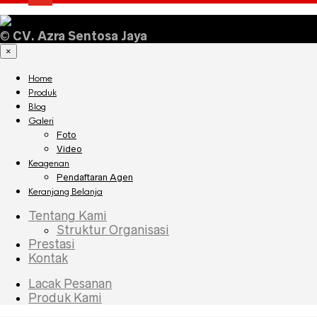
©
CV. Azra Sentosa Jaya
×
Home
Produk
Blog
Galeri
Foto
Video
Keagenan
Pendaftaran Agen
Keranjang Belanja
Tentang Kami
Struktur Organisasi
Prestasi
Kontak
Lacak Pesanan
Produk Kami