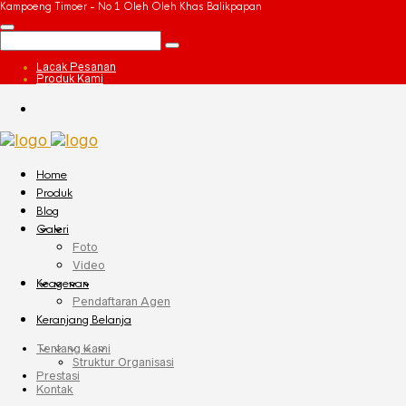
Kampoeng Timoer - No 1 Oleh Oleh Khas Balikpapan
Lacak Pesanan
Produk Kami
Home
Produk
Blog
Galeri
Foto
Video
Keagenan
Pendaftaran Agen
Keranjang Belanja
Tentang Kami
Struktur Organisasi
Prestasi
Kontak