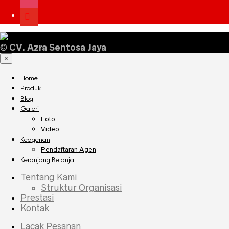
youtube
©
CV. Azra Sentosa Jaya
×
Home
Produk
Blog
Galeri
Foto
Video
Keagenan
Pendaftaran Agen
Keranjang Belanja
Tentang Kami
Struktur Organisasi
Prestasi
Kontak
Lacak Pesanan