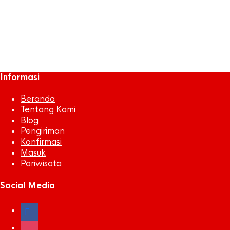
Peyek Kepiting
Seafood
sepak bola
Snack
tarveling
Informasi
Beranda
Tentang Kami
Blog
Pengiriman
Konfirmasi
Masuk
Pariwisata
Social Media
facebook
instagram