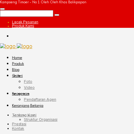
Kampoeng Timoer - No 1 Oleh Oleh Khas Balikpapan
Lacak Pesanan
Produk Kami
Home
Produk
Blog
Galeri
Foto
Video
Keagenan
Pendaftaran Agen
Keranjang Belanja
Tentang Kami
Struktur Organisasi
Prestasi
Kontak