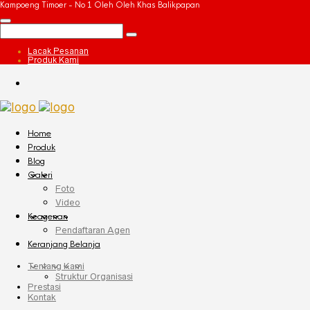
Kampoeng Timoer - No 1 Oleh Oleh Khas Balikpapan
Lacak Pesanan
Produk Kami
Home
Produk
Blog
Galeri
Foto
Video
Keagenan
Pendaftaran Agen
Keranjang Belanja
Tentang Kami
Struktur Organisasi
Prestasi
Kontak