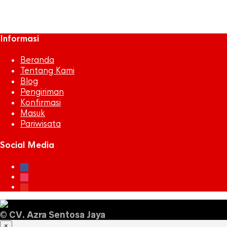
tarveling
Informasi
Beranda
Tentang Kami
Blog
Pengiriman
Konfirmasi
Masuk
Pariwisata
Social Media
facebook
instagram
youtube
©
CV. Azra Sentosa Jaya
×