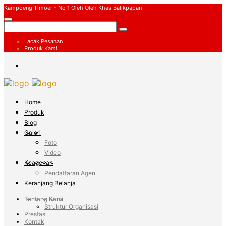
Kampoeng Timoer - No 1 Oleh Oleh Khas Balikpapan
Lacak Pesanan
Produk Kami
Home
Produk
Blog
Galeri
Foto
Video
Keagenan
Pendaftaran Agen
Keranjang Belanja
Tentang Kami
Struktur Organisasi
Prestasi
Kontak