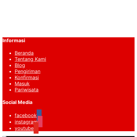
Peyek Kepiting
Seafood
sepak bola
Snack
tarveling
Informasi
Beranda
Tentang Kami
Blog
Pengiriman
Konfirmasi
Masuk
Pariwisata
Social Media
facebook
instagram
youtube