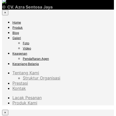
©
CV. Azra Sentosa Jaya
×
Home
Produk
Blog
Galeri
Foto
Video
Keagenan
Pendaftaran Agen
Keranjang Belanja
Tentang Kami
Struktur Organisasi
Prestasi
Kontak
Lacak Pesanan
Produk Kami
×