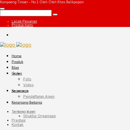
Kampoeng Timoer - No 1 Oleh Oleh Khas Balikpapan
Lacak Pesanan
Produk Kami
Home
Produk
Blog
Galeri
Foto
Video
Keagenan
Pendaftaran Agen
Keranjang Belanja
Tentang Kami
Struktur Organisasi
Prestasi
Kontak