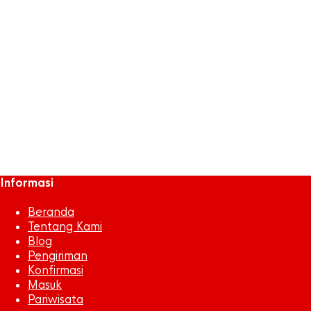
pariwisata balikpapan
pariwisata bandung
pariwisata jabodetabek
pariwisata jatim
pariwisata samarinda
Peyek
Peyek Kepiting
Seafood
sepak bola
Snack
tarveling
Informasi
Beranda
Tentang Kami
Blog
Pengiriman
Konfirmasi
Masuk
Pariwisata