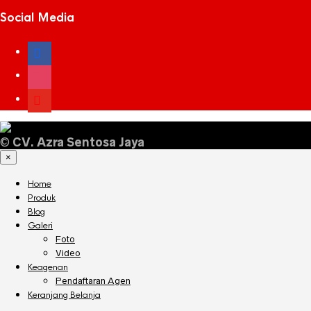
Social Media
facebook
instagram
youtube
©
CV. Azra Sentosa Jaya
×
Home
Produk
Blog
Galeri
Foto
Video
Keagenan
Pendaftaran Agen
Keranjang Belanja