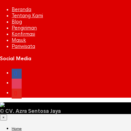
Beranda
Tentang Kami
Blog
Pengiriman
Konfirmasi
Masuk
Pariwisata
Social Media
facebook
instagram
youtube
©
CV. Azra Sentosa Jaya
×
Home