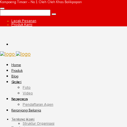
Kampoeng Timoer - No 1 Oleh Oleh Khas Balikpapan
Lacak Pesanan
Produk Kami
Home
Produk
Blog
Galeri
Foto
Video
Keagenan
Pendaftaran Agen
Keranjang Belanja
Tentang Kami
Struktur Organisasi